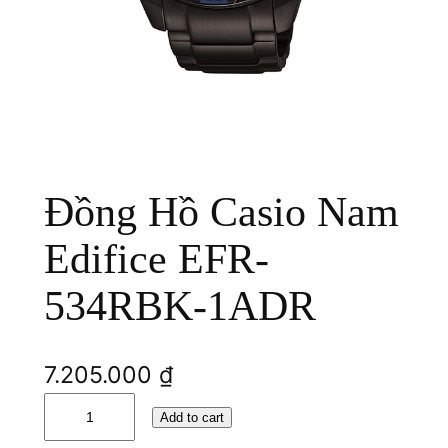
Đồng Hồ Casio Nam
Edifice EFR-
534RBK-1ADR
7.205.000
₫
Đ
Add to cart
ồ