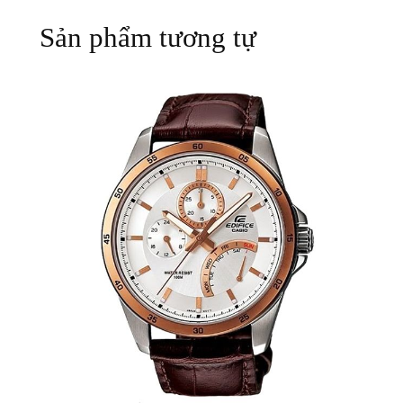
u
Sản phẩm tương tự
a
n
t
i
t
y