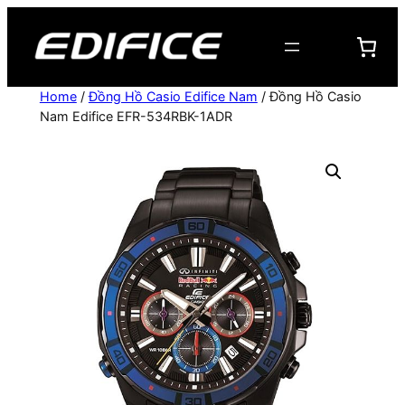
Chuyển
đến
phần
nội
Home
/
Đồng Hồ Casio Edifice Nam
/ Đồng Hồ Casio
dung
Nam Edifice EFR-534RBK-1ADR