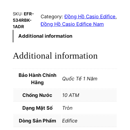
n
g
SKU:
EFR-
Category:
Đồng Hồ Casio Edifice
, 
H
534RBK-
Đồng Hồ Casio Edifice Nam
ồ
1ADR
C
Additional information
a
s
Additional information
i
o
N
Bảo Hành Chính
a
Quốc Tế 1 Năm
Hãng
m
E
Chống Nước
10 ATM
d
Dạng Mặt Số
Tròn
i
f
Dòng Sản Phẩm
Edifice
i