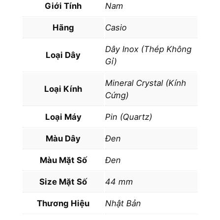
c
Giới Tính
Nam
e
E
Hãng
Casio
F
Dây Inox (Thép Không
R
Loại Dây
Gỉ)
-
5
Mineral Crystal (Kính
Loại Kính
3
Cứng)
4
R
Loại Máy
Pin (Quartz)
B
Màu Dây
Đen
K
-
Màu Mặt Số
Đen
1
A
Size Mặt Số
44 mm
D
Thương Hiệu
Nhật Bản
R
q