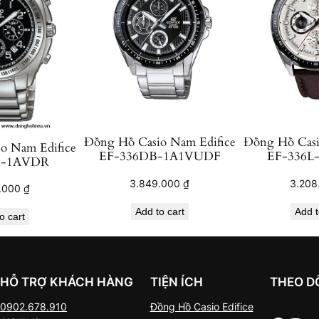
Đồng Hồ Casio Nam Edifice
Đồng Hồ Casi
o Nam Edifice
EF-336DB-1A1VUDF
EF-336L
D-1AVDR
3.849.000
₫
3.208
.000
₫
Add to cart
Add t
o cart
HỖ TRỢ KHÁCH HÀNG
TIỆN ÍCH
THEO D
0902.678.910
Đồng Hồ Casio Edifice