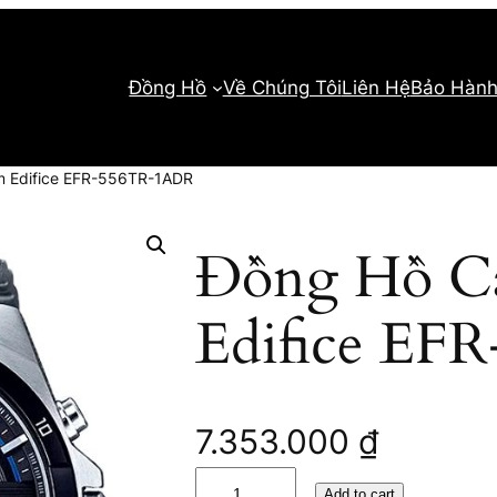
Đồng Hồ
Về Chúng Tôi
Liên Hệ
Bảo Hàn
m Edifice EFR-556TR-1ADR
Đồng Hồ C
Edifice E
7.353.000
₫
Đ
Add to cart