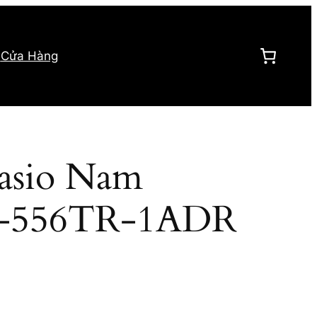
h
Cửa Hàng
asio Nam
FR-556TR-1ADR