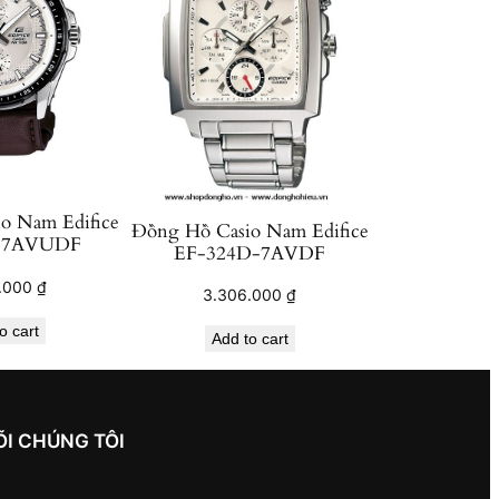
o Nam Edifice
Đồng Hồ Casio Nam Edifice
-7AVUDF
EF-324D-7AVDF
.000
₫
3.306.000
₫
o cart
Add to cart
ÕI CHÚNG TÔI