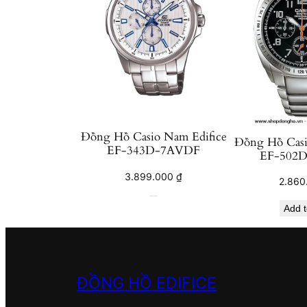
Đồng Hồ Casio Nam Edifice
Đồng Hồ Casi
EF-343D-7AVDF
EF-502
3.899.000
₫
2.860
Add t
ĐỒNG HỒ EDIFICE