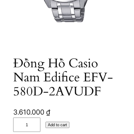
Đồng Hồ Casio
Nam Edifice EFV-
580D-2AVUDF
3.610.000
₫
Đ
Add to cart
ồ