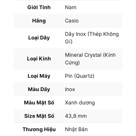
c
Giới Tính
Nam
e
E
Hãng
Casio
F
V
Dây Inox (Thép Không
Loại Dây
-
Gỉ)
5
Mineral Crystal (Kính
8
Loại Kính
Cứng)
0
D
Loại Máy
Pin (Quartz)
-
2
Màu Dây
Inox
A
Màu Mặt Số
Xanh dương
V
U
Size Mặt Số
43,8 mm
D
F
Thương Hiệu
Nhật Bản
q