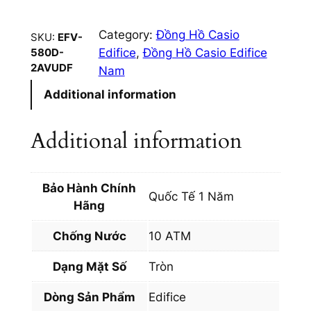
n
g
Category:
Đồng Hồ Casio
SKU:
EFV-
H
Edifice
, 
Đồng Hồ Casio Edifice
580D-
ồ
2AVUDF
Nam
C
Additional information
a
s
i
Additional information
o
N
a
Bảo Hành Chính
Quốc Tế 1 Năm
m
Hãng
E
Chống Nước
10 ATM
d
i
Dạng Mặt Số
Tròn
f
i
Dòng Sản Phẩm
Edifice