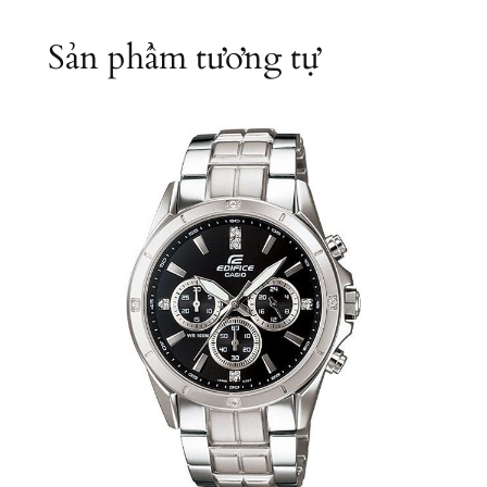
u
Sản phẩm tương tự
a
n
t
i
t
y