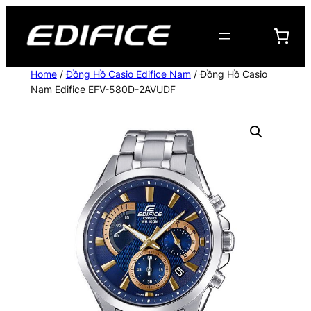
Chuyển
đến
phần
nội
Home
/
Đồng Hồ Casio Edifice Nam
/ Đồng Hồ Casio
dung
Nam Edifice EFV-580D-2AVUDF