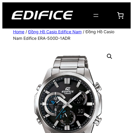
Chuyển
đến
phần
nội
Home
/
Đồng Hồ Casio Edifice Nam
/ Đồng Hồ Casio
dung
Nam Edifice ERA-500D-1ADR