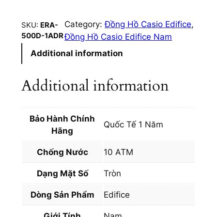
n
g
Category:
Đồng Hồ Casio Edifice
, 
SKU:
ERA-
H
500D-1ADR
Đồng Hồ Casio Edifice Nam
ồ
Additional information
C
a
s
Additional information
i
o
N
Bảo Hành Chính
Quốc Tế 1 Năm
a
Hãng
m
Chống Nước
10 ATM
E
d
Dạng Mặt Số
Tròn
i
f
Dòng Sản Phẩm
Edifice
i
Giới Tính
Nam