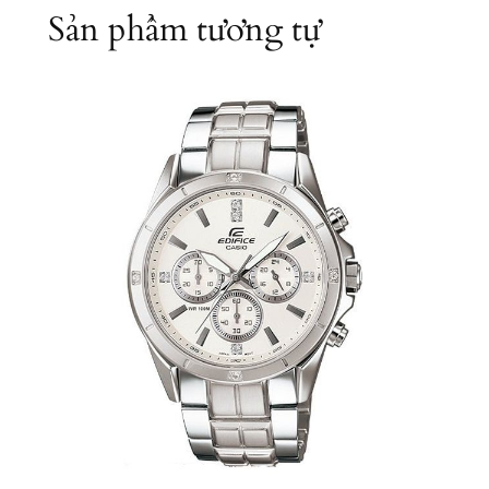
Sản phẩm tương tự
n
t
i
t
y