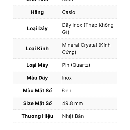
c
e
Hãng
Casio
E
R
Dây Inox (Thép Không
Loại Dây
A
Gỉ)
-
Mineral Crystal (Kính
5
Loại Kính
Cứng)
0
0
Loại Máy
Pin (Quartz)
D
-
Màu Dây
Inox
1
Màu Mặt Số
Đen
A
D
Size Mặt Số
49,8 mm
R
q
Thương Hiệu
Nhật Bản
u
a