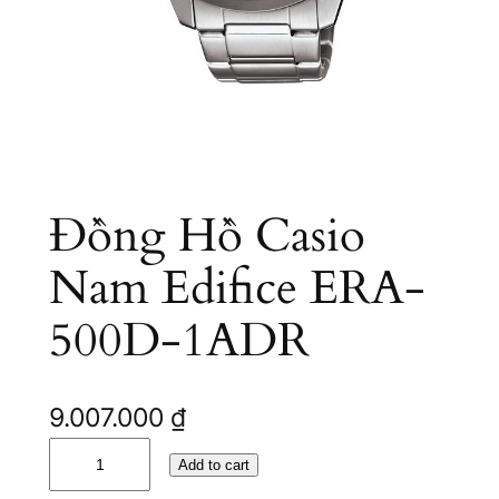
Đồng Hồ Casio
Nam Edifice ERA-
500D-1ADR
9.007.000
₫
Đ
Add to cart
ồ